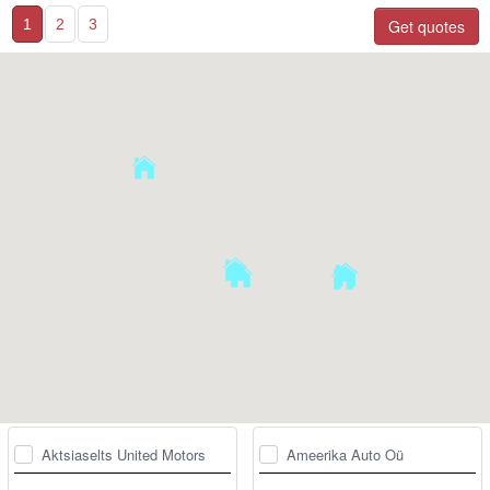
1
2
3
Get quotes
Aktsiaselts United Motors
Ameerika Auto Oü