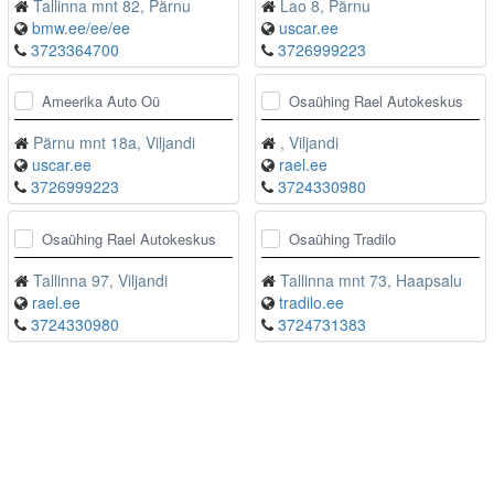
Tallinna mnt 82, Pärnu
Lao 8, Pärnu
bmw.ee/ee/ee
uscar.ee
3723364700
3726999223
Ameerika Auto Oü
Osaühing Rael Autokeskus
Pärnu mnt 18a, Viljandi
, Viljandi
uscar.ee
rael.ee
3726999223
3724330980
Osaühing Rael Autokeskus
Osaühing Tradilo
Tallinna 97, Viljandi
Tallinna mnt 73, Haapsalu
rael.ee
tradilo.ee
3724330980
3724731383