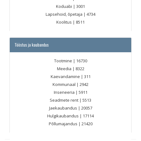
Koduabi
| 3001
Lapsehoid, õpetaja
| 4734
Koolitus
| 8511
Tööstus ja kaubandus
Tootmine
| 16730
Meedia
| 8322
Kaevandamine
| 311
Kommunaal
| 2942
Inseneeria
| 5911
Seadmete rent
| 5513
Jaekaubandus
| 20057
Hulgikaubandus
| 17114
Põllumajandus
| 21420