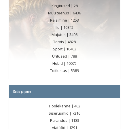
Kingitused
| 28
Muu teenus
| 6436
Reisimine
| 1253
Ilu
| 10845
Majutus
| 3406
Tervis
| 4828
Sport
| 10402
Üritused
| 788
Hobid
| 10075
Toitlustus
| 5389
Kodu ja pere
Hoolekanne
| 402
Siseruumid
| 7216
Parandus
| 1183
Aiatööd
| 1291