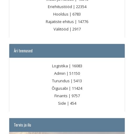
Eriehitustööd
| 22354
Hooldus
| 6783
Rajatiste ehitus
| 14776
Välitööd
| 2917
Äri teenused
Logistika
| 16083
Admin
| 51150
Turundus
| 5413
Õigusabi
| 11424
Finants
| 9757
Side
| 454
Tervis ja ilu