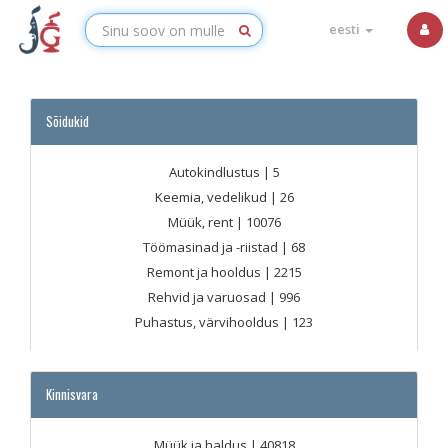
eesti
Sõidukid
Autokindlustus
| 5
Keemia, vedelikud
| 26
Müük, rent
| 10076
Töömasinad ja -riistad
| 68
Remont ja hooldus
| 2215
Rehvid ja varuosad
| 996
Puhastus, värvihooldus
| 123
Kinnisvara
Müük ja haldus
| 40818