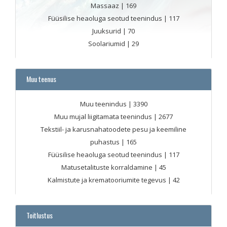
Massaaz
| 169
Füüsilise heaoluga seotud teenindus
| 117
Juuksurid
| 70
Soolariumid
| 29
Muu teenus
Muu teenindus
| 3390
Muu mujal liigitamata teenindus
| 2677
Tekstiil- ja karusnahatoodete pesu ja keemiline
puhastus
| 165
Füüsilise heaoluga seotud teenindus
| 117
Matusetalituste korraldamine
| 45
Kalmistute ja krematooriumite tegevus
| 42
Toitlustus