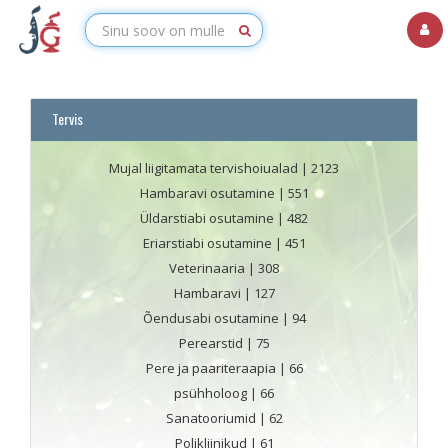
Tervis
Mujal liigitamata tervishoiualad
| 2123
Hambaravi osutamine
| 551
Üldarstiabi osutamine
| 482
Eriarstiabi osutamine
| 451
Veterinaaria
| 308
Hambaravi
| 127
Õendusabi osutamine
| 94
Perearstid
| 75
Pere ja paariteraapia
| 66
psühholoog
| 66
Sanatooriumid
| 62
Polikliinikud
| 61