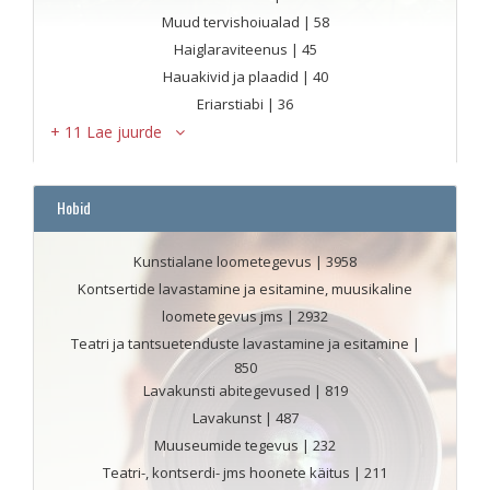
Muud tervishoiualad
| 58
Haiglaraviteenus
| 45
Hauakivid ja plaadid
| 40
Eriarstiabi
| 36
+ 11 Lae juurde
Hobid
Kunstialane loometegevus
| 3958
Kontsertide lavastamine ja esitamine, muusikaline
loometegevus jms
| 2932
Teatri ja tantsuetenduste lavastamine ja esitamine
|
850
Lavakunsti abitegevused
| 819
Lavakunst
| 487
Muuseumide tegevus
| 232
Teatri-, kontserdi- jms hoonete käitus
| 211