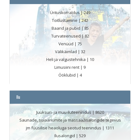
Ürituskorraldus
| 249
Toitlustamine
| 242
Baarid ja pubid
| 85
Turvateenused
| 82
Venüüd
| 75
Välikäimlad
| 32
Heli ja valgustehnika
| 10
Limusiini rent
| 9
Ööklubid
| 4
Ilu
Juuksuri- ja muu iluteenindus
| 8620
Saunade, solaariumite ja massaažisalongide tegevus
jm füüsilise heaoluga seotud teenindus
| 1311
Ilusalongid
| 529