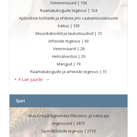
Fototeenused
| 136
Raamatukogude tegevus
| 124
Ajalooliste kohtade ja ehitiste jms vaatamisväärsuste
käitus
| 103
Muusikakoolid ja laulustuudiod
| 72
Arhiivide tegevus
| 43
Veterinaarid
| 28
Helisalvestus
| 20
Mängud
| 19
Raamatukogude ja arhiivide tegevus
| 15
+ 4 Lae juurde
Sport
Muud mujal liigitamata lõbustus- ja vaba aja
tegevused
| 2873
Spordiklubide tegevus
| 2710