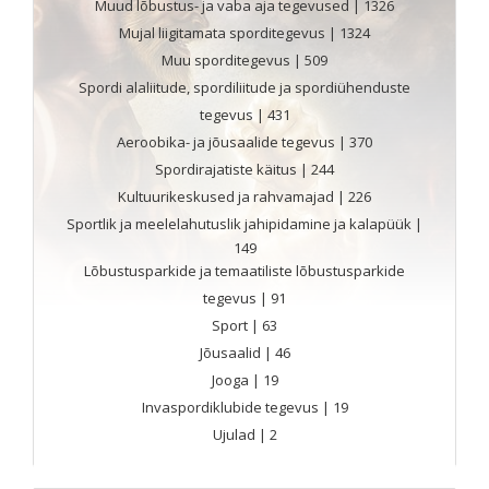
Muud lõbustus- ja vaba aja tegevused
| 1326
Mujal liigitamata sporditegevus
| 1324
Muu sporditegevus
| 509
Spordi alaliitude, spordiliitude ja spordiühenduste
tegevus
| 431
Aeroobika- ja jõusaalide tegevus
| 370
Spordirajatiste käitus
| 244
Kultuurikeskused ja rahvamajad
| 226
Sportlik ja meelelahutuslik jahipidamine ja kalapüük
|
149
Lõbustusparkide ja temaatiliste lõbustusparkide
tegevus
| 91
Sport
| 63
Jõusaalid
| 46
Jooga
| 19
Invaspordiklubide tegevus
| 19
Ujulad
| 2