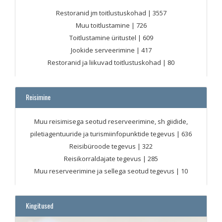
Restoranid jm toitlustuskohad
| 3557
Muu toitlustamine
| 726
Toitlustamine üritustel
| 609
Jookide serveerimine
| 417
Restoranid ja liikuvad toitlustuskohad
| 80
Reisimine
Muu reisimisega seotud reserveerimine, sh giidide,
piletiagentuuride ja turismiinfopunktide tegevus
| 636
Reisibüroode tegevus
| 322
Reisikorraldajate tegevus
| 285
Muu reserveerimine ja sellega seotud tegevus
| 10
Kingitused