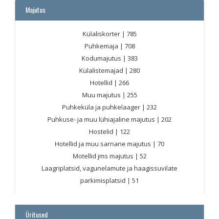
Majutus
Külaliskorter
| 785
Puhkemaja
| 708
Kodumajutus
| 383
Külalistemajad
| 280
Hotellid
| 266
Muu majutus
| 255
Puhkeküla ja puhkelaager
| 232
Puhkuse- ja muu lühiajaline majutus
| 202
Hostelid
| 122
Hotellid ja muu sarnane majutus
| 70
Motellid jms majutus
| 52
Laagriplatsid, vagunelamute ja haagissuvilate
parkimisplatsid
| 51
Üritused