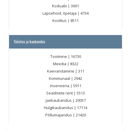
Koduabi
| 3001
Lapsehoid, õpetaja
| 4734
Koolitus
| 8511
Tööstus ja kaubandus
Tootmine
| 16730
Meedia
| 8322
Kaevandamine
| 311
Kommunaal
| 2942
Inseneeria
| 5911
Seadmete rent
| 5513
Jaekaubandus
| 20057
Hulgikaubandus
| 17114
Põllumajandus
| 21420