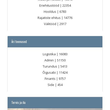
Eriehitustööd
| 22354
Hooldus
| 6783
Rajatiste ehitus
| 14776
Välitööd
| 2917
Äri teenused
Logistika
| 16083
Admin
| 51150
Turundus
| 5413
Õigusabi
| 11424
Finants
| 9757
Side
| 454
Tervis ja ilu