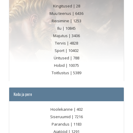
Kingitused
| 28
Muu teenus
| 6436
Reisimine
| 1253
Ilu
| 10845
Majutus
| 3406
Tervis
| 4828
Sport
| 10402
Üritused
| 788
Hobid
| 10075
Toitlustus
| 5389
Kodu ja pere
Hoolekanne
| 402
Siseruumid
| 7216
Parandus
| 1183
Aiatööd
| 1291