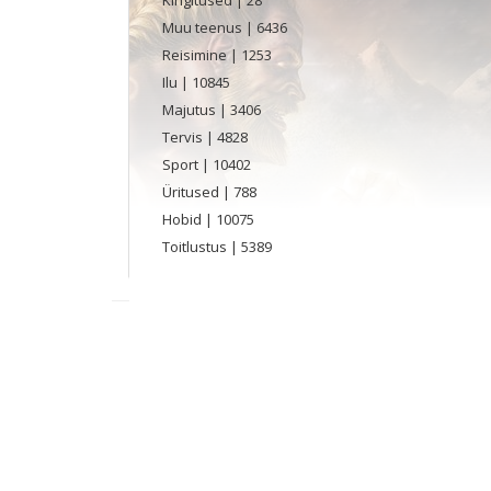
Muu teenus
| 6436
Reisimine
| 1253
Ilu
| 10845
Majutus
| 3406
Tervis
| 4828
Sport
| 10402
Üritused
| 788
Hobid
| 10075
Toitlustus
| 5389