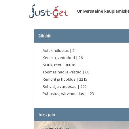
Universaalne kauplemisk
Sõidukid
Autokindlustus
| 5
Keemia, vedelikud
| 26
Müük, rent
| 10076
Töömasinad ja -riistad
| 68
Remont ja hooldus
| 2215
Rehvid ja varuosad
| 996
Puhastus, värvihooldus
| 123
Tervis ja ilu
Kingitused
| 28