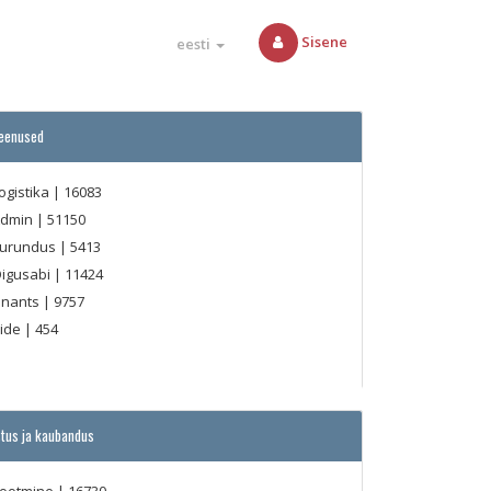
Sisene
eesti
teenused
ogistika
| 16083
Admin
| 51150
urundus
| 5413
igusabi
| 11424
inants
| 9757
ide
| 454
tus ja kaubandus
ootmine
| 16730