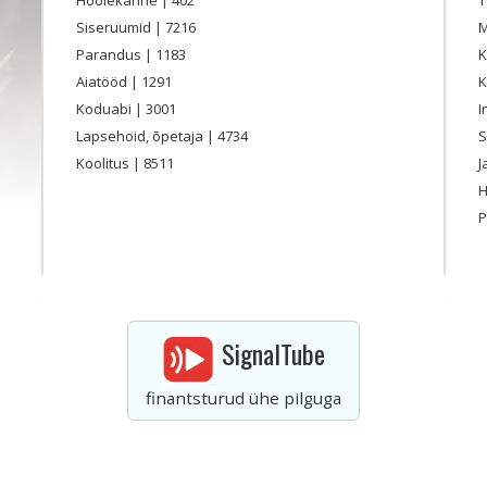
Siseruumid
| 7216
Parandus
| 1183
K
Aiatööd
| 1291
Koduabi
| 3001
I
Lapsehoid, õpetaja
| 4734
S
Koolitus
| 8511
J
H
P
SignalTube
finantsturud ühe pilguga