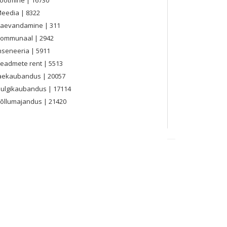
Meedia
| 8322
aevandamine
| 311
Kommunaal
| 2942
nseneeria
| 5911
eadmete rent
| 5513
aekaubandus
| 20057
ulgikaubandus
| 17114
õllumajandus
| 21420