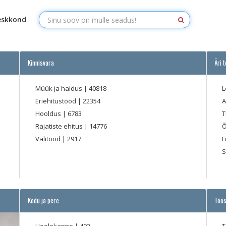
eskkond
Kinnisvara
Äri 
Müük ja haldus
| 40818
L
Eriehitustööd
| 22354
Hooldus
| 6783
T
Rajatiste ehitus
| 14776
Õ
Välitööd
| 2917
F
S
Kodu ja pere
Töös
Hoolekanne
| 402
T