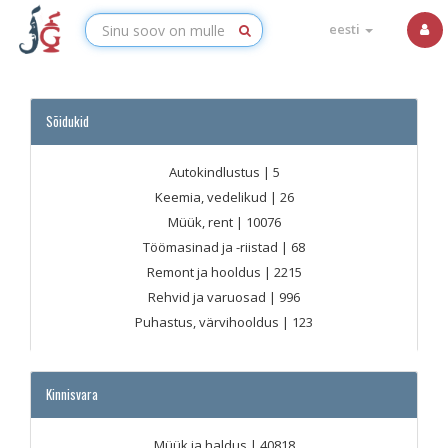
eesti
Sõidukid
Autokindlustus
| 5
Keemia, vedelikud
| 26
Müük, rent
| 10076
Töömasinad ja -riistad
| 68
Remont ja hooldus
| 2215
Rehvid ja varuosad
| 996
Puhastus, värvihooldus
| 123
Kinnisvara
Müük ja haldus
| 40818