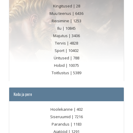
Kingitused
| 28
Muu teenus
| 6436
Reisimine
| 1253
Ilu
| 10845
Majutus
| 3406
Tervis
| 4828
Sport
| 10402
Üritused
| 788
Hobid
| 10075
Toitlustus
| 5389
Kodu ja pere
Hoolekanne
| 402
Siseruumid
| 7216
Parandus
| 1183
Aiatööd
| 1291