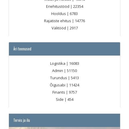
Eriehitustööd
| 22354
Hooldus
| 6783
Rajatiste ehitus
| 14776
Välitööd
| 2917
Äri teenused
Logistika
| 16083
Admin
| 51150
Turundus
| 5413
Õigusabi
| 11424
Finants
| 9757
Side
| 454
Tervis ja ilu