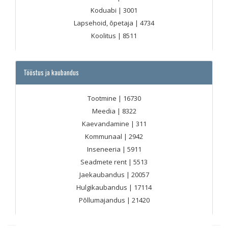
Koduabi
| 3001
Lapsehoid, õpetaja
| 4734
Koolitus
| 8511
Tööstus ja kaubandus
Tootmine
| 16730
Meedia
| 8322
Kaevandamine
| 311
Kommunaal
| 2942
Inseneeria
| 5911
Seadmete rent
| 5513
Jaekaubandus
| 20057
Hulgikaubandus
| 17114
Põllumajandus
| 21420