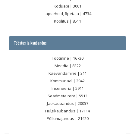
Koduabi
| 3001
Lapsehoid, õpetaja
| 4734
Koolitus
| 8511
Tööstus ja kaubandus
Tootmine
| 16730
Meedia
| 8322
Kaevandamine
| 311
Kommunaal
| 2942
Inseneeria
| 5911
Seadmete rent
| 5513
Jaekaubandus
| 20057
Hulgikaubandus
| 17114
Põllumajandus
| 21420