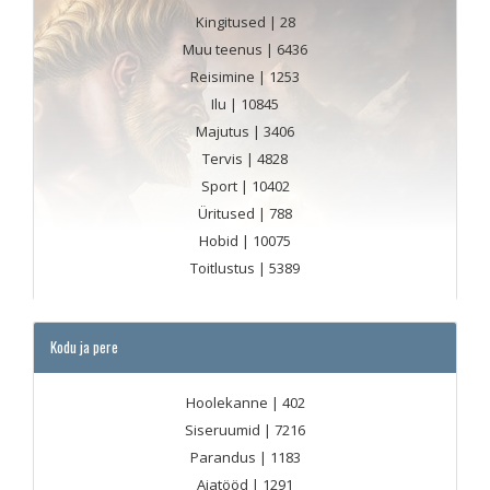
Kingitused
| 28
Muu teenus
| 6436
Reisimine
| 1253
Ilu
| 10845
Majutus
| 3406
Tervis
| 4828
Sport
| 10402
Üritused
| 788
Hobid
| 10075
Toitlustus
| 5389
Kodu ja pere
Hoolekanne
| 402
Siseruumid
| 7216
Parandus
| 1183
Aiatööd
| 1291