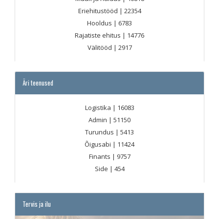
Eriehitustööd
| 22354
Hooldus
| 6783
Rajatiste ehitus
| 14776
Välitööd
| 2917
Äri teenused
Logistika
| 16083
Admin
| 51150
Turundus
| 5413
Õigusabi
| 11424
Finants
| 9757
Side
| 454
Tervis ja ilu