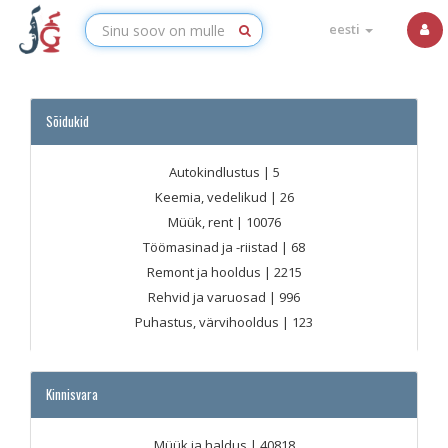
eesti
Sõidukid
Autokindlustus
| 5
Keemia, vedelikud
| 26
Müük, rent
| 10076
Töömasinad ja -riistad
| 68
Remont ja hooldus
| 2215
Rehvid ja varuosad
| 996
Puhastus, värvihooldus
| 123
Kinnisvara
Müük ja haldus
| 40818