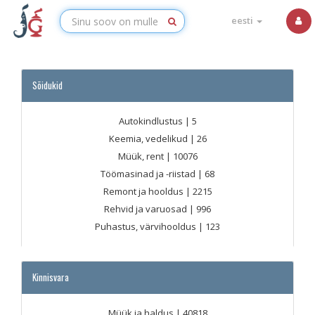
eesti
Sõidukid
Autokindlustus
| 5
Keemia, vedelikud
| 26
Müük, rent
| 10076
Töömasinad ja -riistad
| 68
Remont ja hooldus
| 2215
Rehvid ja varuosad
| 996
Puhastus, värvihooldus
| 123
Kinnisvara
Müük ja haldus
| 40818