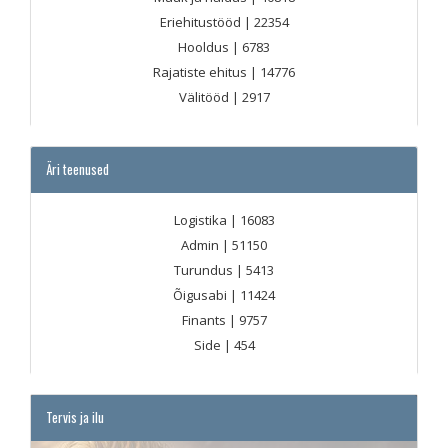
Eriehitustööd
| 22354
Hooldus
| 6783
Rajatiste ehitus
| 14776
Välitööd
| 2917
Äri teenused
Logistika
| 16083
Admin
| 51150
Turundus
| 5413
Õigusabi
| 11424
Finants
| 9757
Side
| 454
Tervis ja ilu