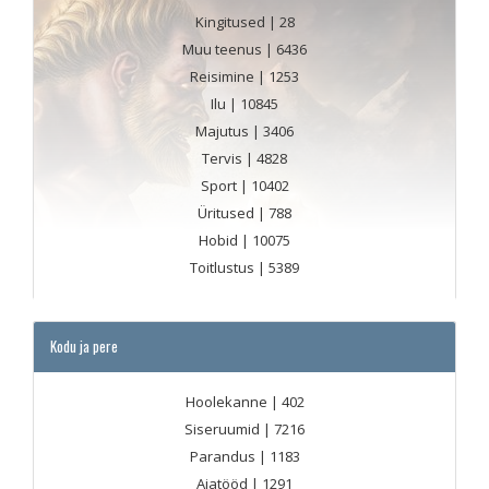
Kingitused
| 28
Muu teenus
| 6436
Reisimine
| 1253
Ilu
| 10845
Majutus
| 3406
Tervis
| 4828
Sport
| 10402
Üritused
| 788
Hobid
| 10075
Toitlustus
| 5389
Kodu ja pere
Hoolekanne
| 402
Siseruumid
| 7216
Parandus
| 1183
Aiatööd
| 1291