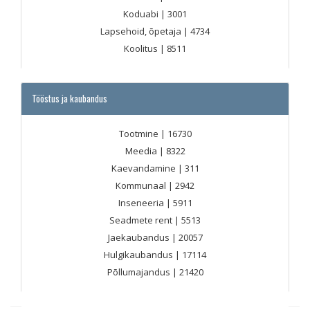
Koduabi
| 3001
Lapsehoid, õpetaja
| 4734
Koolitus
| 8511
Tööstus ja kaubandus
Tootmine
| 16730
Meedia
| 8322
Kaevandamine
| 311
Kommunaal
| 2942
Inseneeria
| 5911
Seadmete rent
| 5513
Jaekaubandus
| 20057
Hulgikaubandus
| 17114
Põllumajandus
| 21420