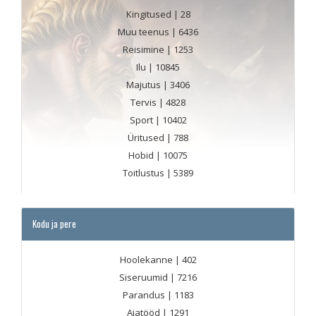
Kingitused
| 28
Muu teenus
| 6436
Reisimine
| 1253
Ilu
| 10845
Majutus
| 3406
Tervis
| 4828
Sport
| 10402
Üritused
| 788
Hobid
| 10075
Toitlustus
| 5389
Kodu ja pere
Hoolekanne
| 402
Siseruumid
| 7216
Parandus
| 1183
Aiatööd
| 1291