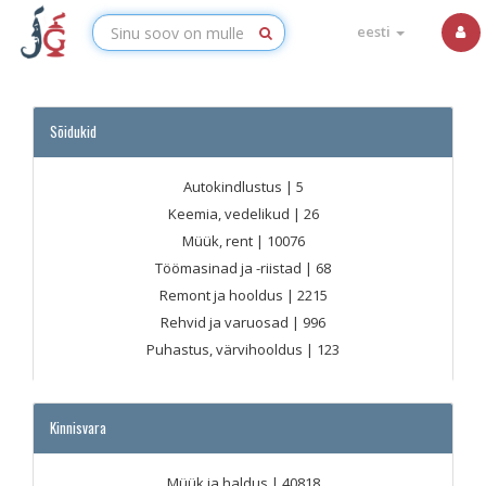
eesti
Sõidukid
Autokindlustus
| 5
Keemia, vedelikud
| 26
Müük, rent
| 10076
Töömasinad ja -riistad
| 68
Remont ja hooldus
| 2215
Rehvid ja varuosad
| 996
Puhastus, värvihooldus
| 123
Kinnisvara
Müük ja haldus
| 40818