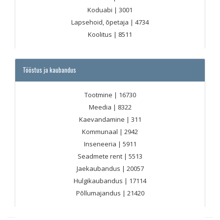
Koduabi
| 3001
Lapsehoid, õpetaja
| 4734
Koolitus
| 8511
Tööstus ja kaubandus
Tootmine
| 16730
Meedia
| 8322
Kaevandamine
| 311
Kommunaal
| 2942
Inseneeria
| 5911
Seadmete rent
| 5513
Jaekaubandus
| 20057
Hulgikaubandus
| 17114
Põllumajandus
| 21420