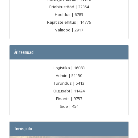
Eriehitustööd
| 22354
Hooldus
| 6783
Rajatiste ehitus
| 14776
Välitööd
| 2917
Äri teenused
Logistika
| 16083
Admin
| 51150
Turundus
| 5413
Õigusabi
| 11424
Finants
| 9757
Side
| 454
Tervis ja ilu