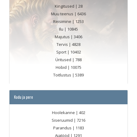
Kingitused
| 28
Muu teenus
| 6436
Reisimine
| 1253
Ilu
| 10845
Majutus
| 3406
Tervis
| 4828
Sport
| 10402
Üritused
| 788
Hobid
| 10075
Toitlustus
| 5389
Kodu ja pere
Hoolekanne
| 402
Siseruumid
| 7216
Parandus
| 1183
Aiatööd
| 1291