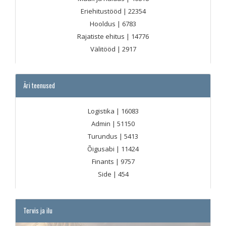
Eriehitustööd
| 22354
Hooldus
| 6783
Rajatiste ehitus
| 14776
Välitööd
| 2917
Äri teenused
Logistika
| 16083
Admin
| 51150
Turundus
| 5413
Õigusabi
| 11424
Finants
| 9757
Side
| 454
Tervis ja ilu