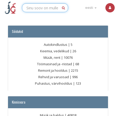
eesti
Sõidukid
Autokindlustus
| 5
Keemia, vedelikud
| 26
Müük, rent
| 10076
Töömasinad ja -riistad
| 68
Remont ja hooldus
| 2215
Rehvid ja varuosad
| 996
Puhastus, värvihooldus
| 123
Kinnisvara
Müük ja haldus
| 40818