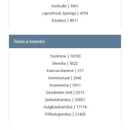
Koduabi
| 3001
Lapsehoid, õpetaja
| 4734
Koolitus
| 8511
Tööstus ja kaubandus
Tootmine
| 16730
Meedia
| 8322
Kaevandamine
| 311
Kommunaal
| 2942
Inseneeria
| 5911
Seadmete rent
| 5513
Jaekaubandus
| 20057
Hulgikaubandus
| 17114
Põllumajandus
| 21420