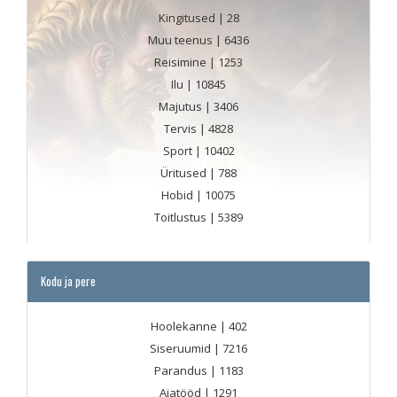
Kingitused
| 28
Muu teenus
| 6436
Reisimine
| 1253
Ilu
| 10845
Majutus
| 3406
Tervis
| 4828
Sport
| 10402
Üritused
| 788
Hobid
| 10075
Toitlustus
| 5389
Kodu ja pere
Hoolekanne
| 402
Siseruumid
| 7216
Parandus
| 1183
Aiatööd
| 1291