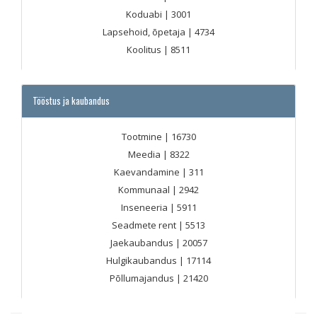
Koduabi
| 3001
Lapsehoid, õpetaja
| 4734
Koolitus
| 8511
Tööstus ja kaubandus
Tootmine
| 16730
Meedia
| 8322
Kaevandamine
| 311
Kommunaal
| 2942
Inseneeria
| 5911
Seadmete rent
| 5513
Jaekaubandus
| 20057
Hulgikaubandus
| 17114
Põllumajandus
| 21420