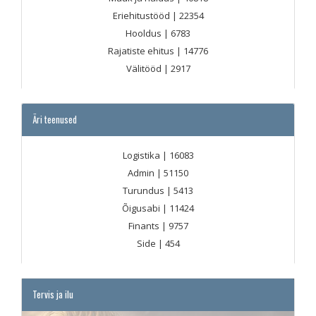
Eriehitustööd
| 22354
Hooldus
| 6783
Rajatiste ehitus
| 14776
Välitööd
| 2917
Äri teenused
Logistika
| 16083
Admin
| 51150
Turundus
| 5413
Õigusabi
| 11424
Finants
| 9757
Side
| 454
Tervis ja ilu