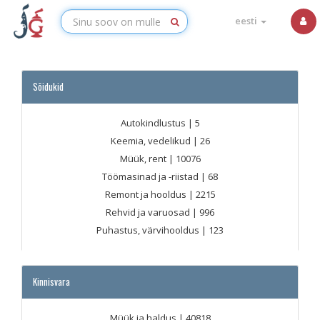
eesti
Sõidukid
Autokindlustus
| 5
Keemia, vedelikud
| 26
Müük, rent
| 10076
Töömasinad ja -riistad
| 68
Remont ja hooldus
| 2215
Rehvid ja varuosad
| 996
Puhastus, värvihooldus
| 123
Kinnisvara
Müük ja haldus
| 40818