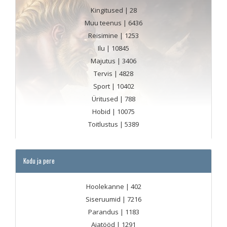
Kingitused
| 28
Muu teenus
| 6436
Reisimine
| 1253
Ilu
| 10845
Majutus
| 3406
Tervis
| 4828
Sport
| 10402
Üritused
| 788
Hobid
| 10075
Toitlustus
| 5389
Kodu ja pere
Hoolekanne
| 402
Siseruumid
| 7216
Parandus
| 1183
Aiatööd
| 1291