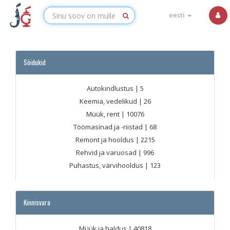
eesti
Sõidukid
Autokindlustus
| 5
Keemia, vedelikud
| 26
Müük, rent
| 10076
Töömasinad ja -riistad
| 68
Remont ja hooldus
| 2215
Rehvid ja varuosad
| 996
Puhastus, värvihooldus
| 123
Kinnisvara
Müük ja haldus
| 40818