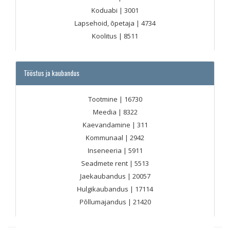
Koduabi
| 3001
Lapsehoid, õpetaja
| 4734
Koolitus
| 8511
Tööstus ja kaubandus
Tootmine
| 16730
Meedia
| 8322
Kaevandamine
| 311
Kommunaal
| 2942
Inseneeria
| 5911
Seadmete rent
| 5513
Jaekaubandus
| 20057
Hulgikaubandus
| 17114
Põllumajandus
| 21420