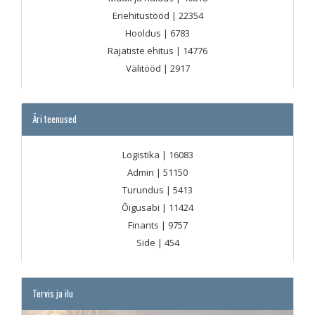
Eriehitustööd
| 22354
Hooldus
| 6783
Rajatiste ehitus
| 14776
Välitööd
| 2917
Äri teenused
Logistika
| 16083
Admin
| 51150
Turundus
| 5413
Õigusabi
| 11424
Finants
| 9757
Side
| 454
Tervis ja ilu